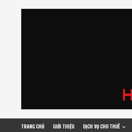
Skip
to
content
TRANG CHỦ
GIỚI THIỆU
DỊCH VỤ CHO THUÊ