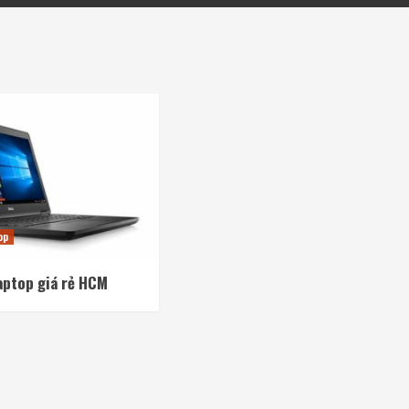
op
aptop giá rẻ HCM