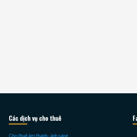
Các dịch vụ cho thuê
F
Cho thuê âm thanh- ánh sáng