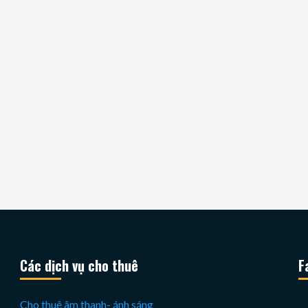
Các dịch vụ cho thuê
F
Cho thuê âm thanh- ánh sáng