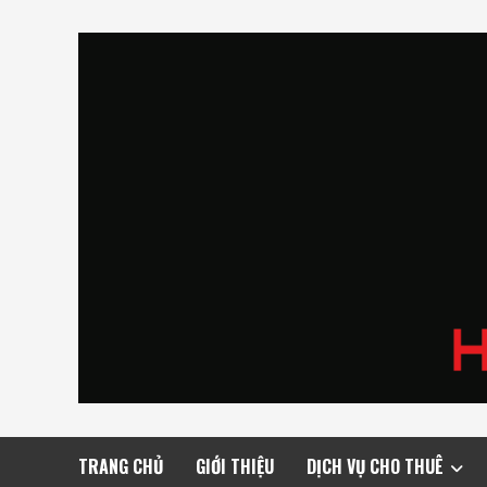
Skip
to
content
TRANG CHỦ
GIỚI THIỆU
DỊCH VỤ CHO THUÊ