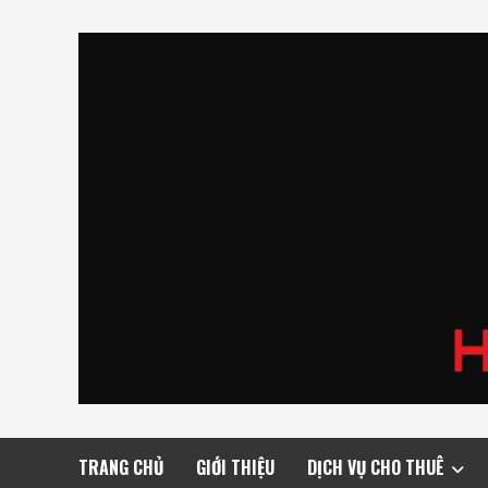
Skip
to
content
TRANG CHỦ
GIỚI THIỆU
DỊCH VỤ CHO THUÊ