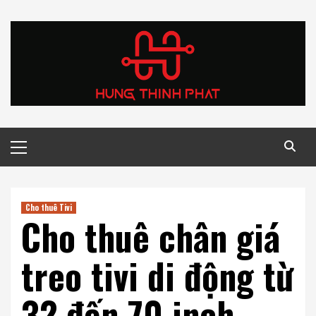
Skip
to
content
Primary
Menu
Cho thuê Tivi
Cho thuê chân giá
treo tivi di động từ
32 đến 70 inch