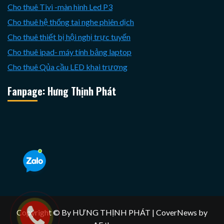
Cho thuê Tivi -màn hình Led P3
Cho thuê hệ thống tai nghe phiên dịch
Cho thuê thiết bị hội nghị trực tuyến
Cho thuê ipad- máy tính bảng laptop
Cho thuê Qủa cầu LED khai trương
Fanpage: Hưng Thịnh Phát
Copyright © By HƯNG THỊNH PHÁT
|
CoverNews
by