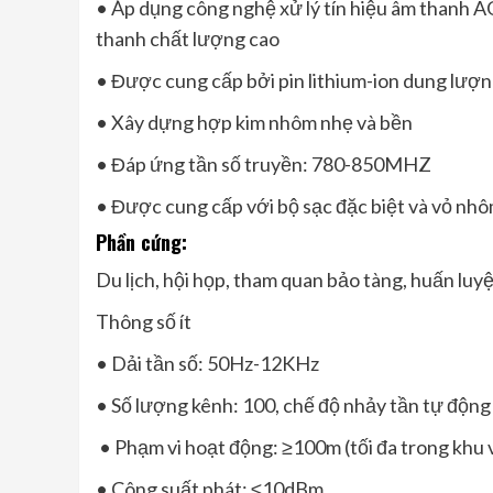
• Áp dụng công nghệ xử lý tín hiệu âm thanh A
thanh chất lượng cao
• Được cung cấp bởi pin lithium-ion dung lượng
• Xây dựng hợp kim nhôm nhẹ và bền
• Đáp ứng tần số truyền: 780-850MHZ
• Được cung cấp với bộ sạc đặc biệt và vỏ nhô
Phần cứng:
Du lịch, hội họp, tham quan bảo tàng, huấn luy
Thông số ít
• Dải tần số: 50Hz-12KHz
• Số lượng kênh: 100, chế độ nhảy tần tự động
• Phạm vi hoạt động: ≥100m (tối đa trong khu 
• Công suất phát: ≤10dBm