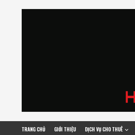
Skip
to
content
TRANG CHỦ
GIỚI THIỆU
DỊCH VỤ CHO THUÊ