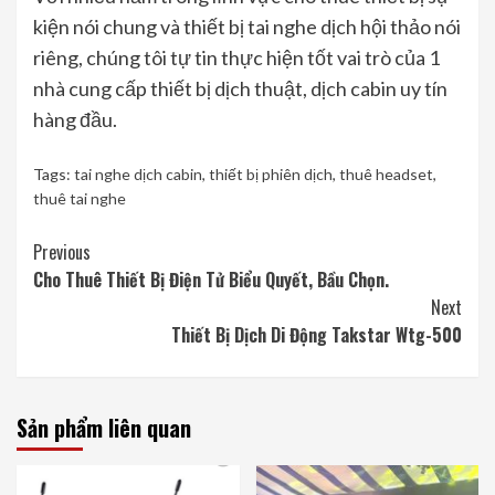
kiện nói chung và thiết bị tai nghe dịch hội thảo nói
riêng, chúng tôi tự tin thực hiện tốt vai trò của 1
nhà cung cấp thiết bị dịch thuật, dịch cabin uy tín
hàng đầu.
Tags:
tai nghe dịch cabin
,
thiết bị phiên dịch
,
thuê headset
,
thuê tai nghe
Continue
Previous
Cho Thuê Thiết Bị Điện Tử Biểu Quyết, Bầu Chọn.
Reading
Next
Thiết Bị Dịch Di Động Takstar Wtg-500
Sản phẩm liên quan