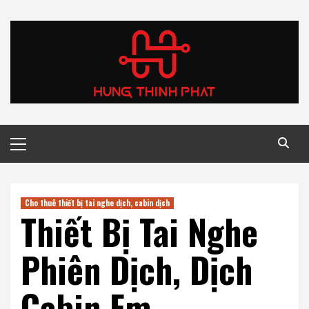
Skip
to
content
Primary
Menu
Cho thuê thiết bị tai nghe dịch, cabin dịch
Thiết Bị Tai Nghe
Phiên Dịch, Dịch
Cabin Fm.