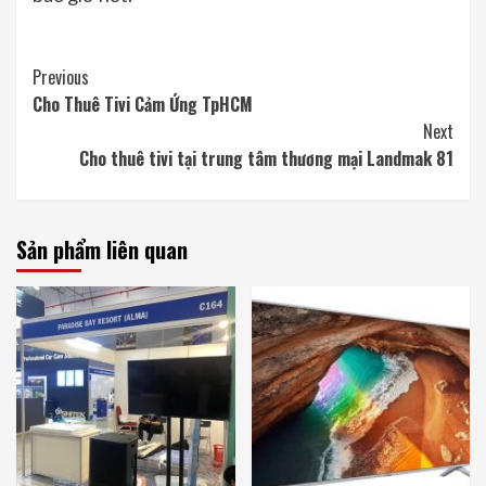
Continue
Previous
Cho Thuê Tivi Cảm Ứng TpHCM
Reading
Next
Cho thuê tivi tại trung tâm thương mại Landmak 81
Sản phẩm liên quan