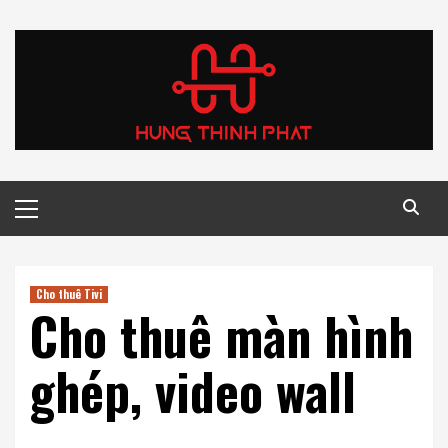
Skip
to
content
Primary
Menu
Cho thuê Tivi
Cho thuê màn hình
ghép, video wall